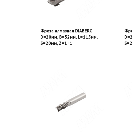
Фреза алмазная DIABERG
Фре
D=20мм, B=52мм, L=115мм,
D=2
S=20мм, Z=1+1
S=2