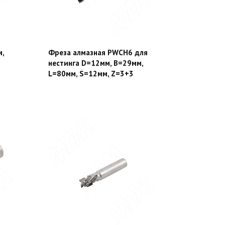
м,
Фреза алмазная PWCH6 для
нестинга D=12мм, B=29мм,
L=80мм, S=12мм, Z=3+3