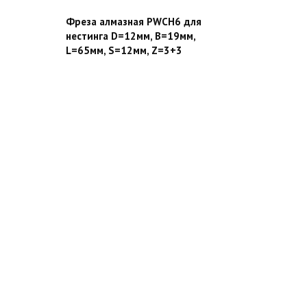
Фреза алмазная PWCH6 для
нестинга D=12мм, B=19мм,
L=65мм, S=12мм, Z=3+3