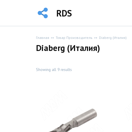
Перейти
к
RDS
содержанию
Главная
Товар Производитель
Diaberg (Италия)
Diaberg (Италия)
Showing all 9 results