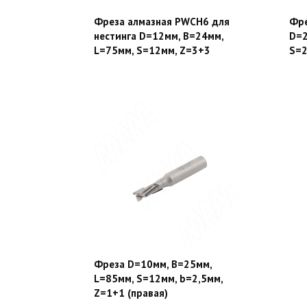
Фреза алмазная PWCH6 для
Фре
нестинга D=12мм, B=24мм,
D=2
L=75мм, S=12мм, Z=3+3
S=2
Фреза D=10мм, B=25мм,
L=85мм, S=12мм, b=2,5мм,
Z=1+1 (правая)