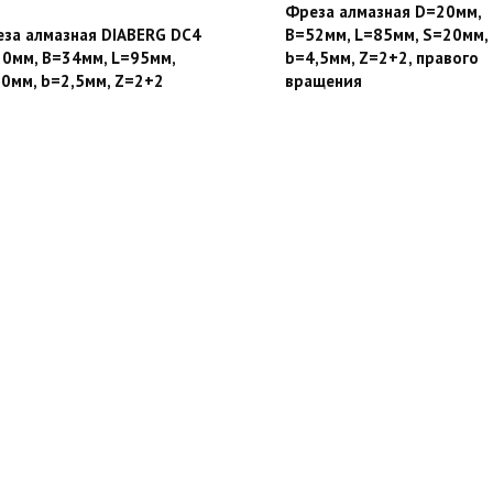
Фреза алмазная D=20мм,
за алмазная DIABERG DC4
B=52мм, L=85мм, S=20мм,
0мм, B=34мм, L=95мм,
b=4,5мм, Z=2+2, правого
0мм, b=2,5мм, Z=2+2
вращения