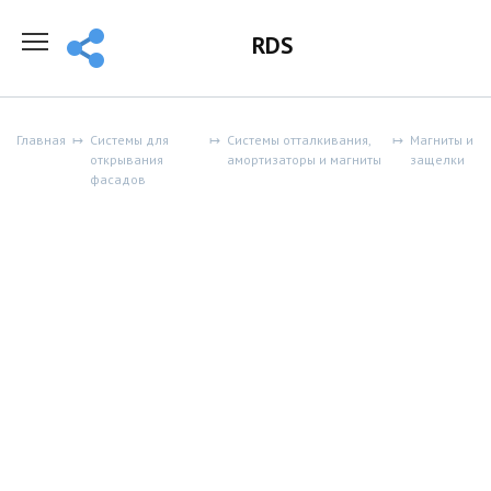
Перейти
к
RDS
содержанию
Главная
Системы для
Системы отталкивания,
Магниты и
открывания
амортизаторы и магниты
защелки
фасадов