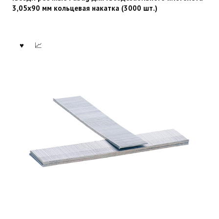
3,05х90 мм кольцевая накатка (3000 шт.)