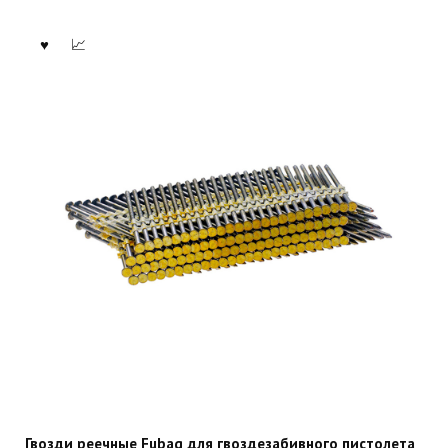
Гвозди реечные Fubag для гвоздезабивного пистолета