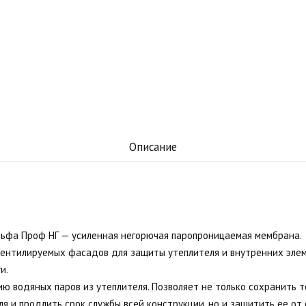
Описание
ьфа Проф НГ — усиленная негорючая паропроницаемая мембрана.
вентилируемых фасадов для защиты утеплителя и внутренних эле
и.
ию водяных паров из утеплителя. Позволяет не только сохранить 
я и продлить срок службы всей конструкции, но и защитить ее от