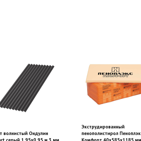
Экструдированный
т волнистый Ондулин
пенополистирол Пеноплэк
rt серый 1,95х0,95 м 3 мм
Комфорт 40х585х1185 м