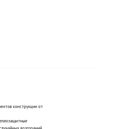
ментов конструкции от
теплозащитные
 случайных возгораний