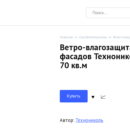
Search
for:
Главная
Стройматериалы
Влагозащ
Ветро-влагозащит
фасадов Техноник
70 кв.м
Купить
Автор:
Технониколь