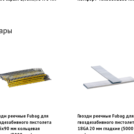
вары
зди реечные Fubag для
Гвозди реечные Fubag для
здезабивного пистолета
гвоздезабивного пистоле
5х90 мм кольцевая
18GA 20 мм гладкие (5000