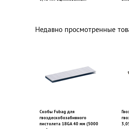
Недавно просмотренные то
Скобы Fubag для
Гво
гвоздескобозабивного
гво
пистолета 18GA 40 мм (5000
3,0