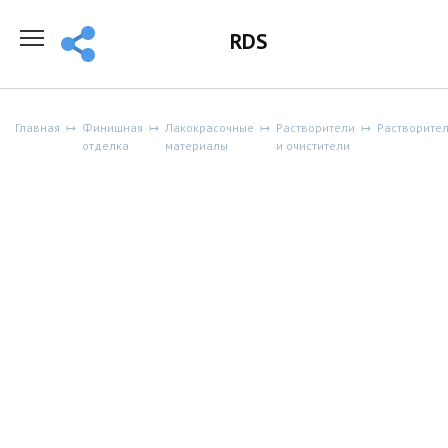
Перейти
к
RDS
содержанию
Главная
Финишная
Лакокрасочные
Растворители
Растворите
отделка
материалы
и очистители