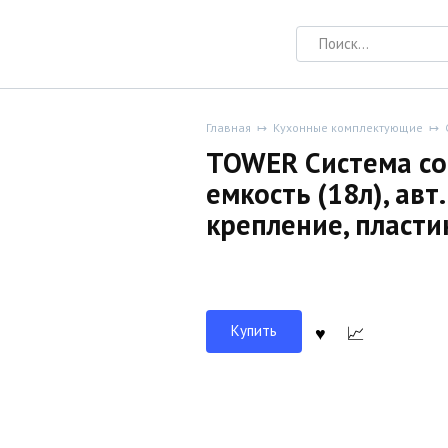
Search
for:
Главная
Кухонные комплектующие
TOWER Система со
емкость (18л), авт
крепление, пласт
Купить