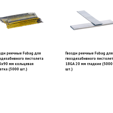
зди реечные Fubag для
Гвозди реечные Fubag для
здезабивного пистолета
гвоздезабивного пистоле
5х90 мм кольцевая
18GA 20 мм гладкие (5000
атка (3000 шт.)
шт.)