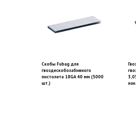
Скобы Fubag для
Гво
гвоздескобозабивного
гво
пистолета 18GA 40 мм (5000
3,0
шт.)
нак