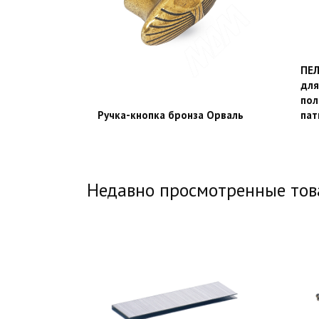
ПЕЛ
для
пол
Ручка-кнопка бронза Орваль
пат
Недавно просмотренные то