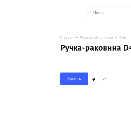
Search
for:
Главная
Лицевая фурнитура
Ручки
Ручка-раковина 
Купить