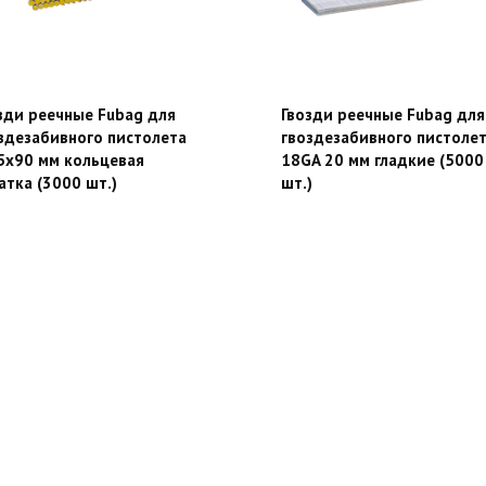
зди реечные Fubag для
Гвозди реечные Fubag для
здезабивного пистолета
гвоздезабивного пистоле
5х90 мм кольцевая
18GA 20 мм гладкие (5000
атка (3000 шт.)
шт.)