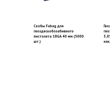
Скобы Fubag для
Гво
гвоздескобозабивного
гво
пистолета 18GA 40 мм (5000
3,0
шт.)
нак