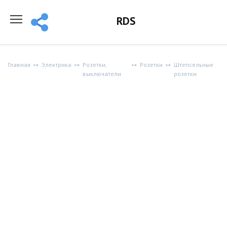
Перейти
к
RDS
содержанию
Главная
Электрика
Розетки,
Розетки
Штепсельные
выключатели
розетки