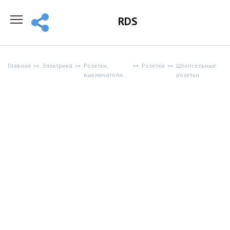
Перейти
к
RDS
содержанию
Главная
Электрика
Розетки,
Розетки
Штепсельные
выключатели
розетки