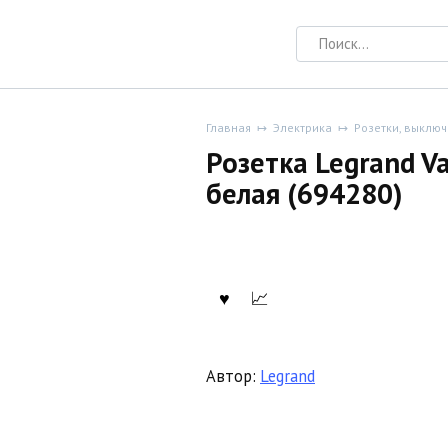
Search
for:
Главная
Электрика
Розетки, выклю
Розетка Legrand V
белая (694280)
Автор:
Legrand