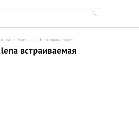
чатели
Розетки
Штепсельные розетки
alena встраиваемая