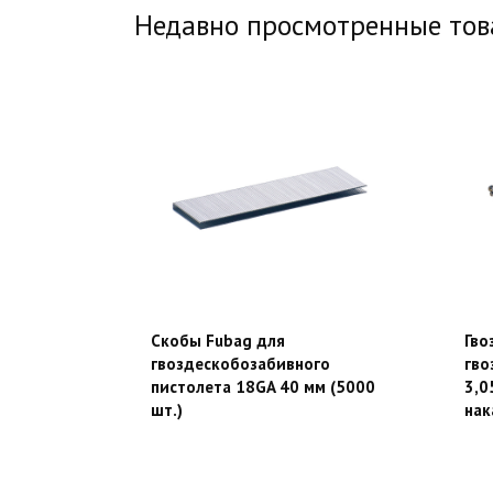
Недавно просмотренные то
Скобы Fubag для
Гво
гвоздескобозабивного
гво
пистолета 18GA 40 мм (5000
3,0
шт.)
нак