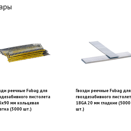
вары
зди реечные Fubag для
Гвозди реечные Fubag для
здезабивного пистолета
гвоздезабивного пистоле
5х90 мм кольцевая
18GA 20 мм гладкие (5000
атка (3000 шт.)
шт.)