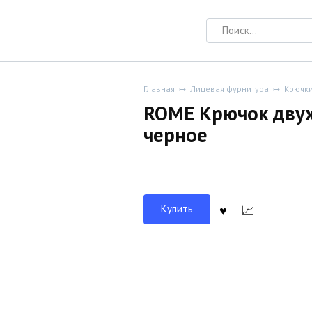
Search
for:
Главная
Лицевая фурнитура
Крючк
ROME Крючок дву
черное
Купить