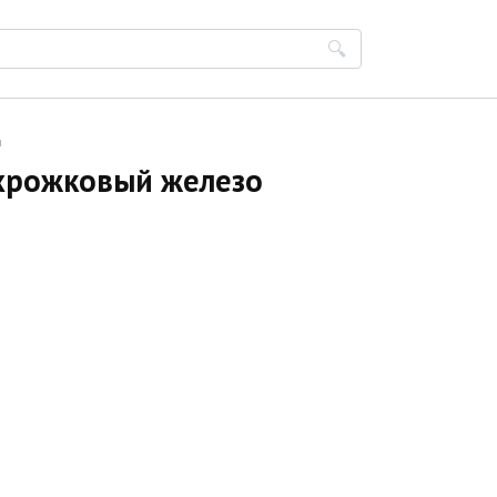
и
хрожковый железо