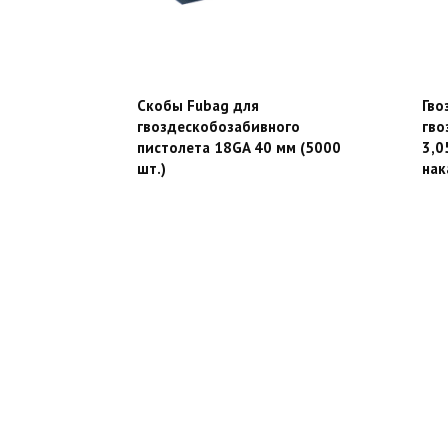
Скобы Fubag для
Гво
гвоздескобозабивного
гво
пистолета 18GA 40 мм (5000
3,0
шт.)
нак