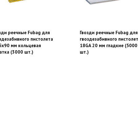
зди реечные Fubag для
Гвозди реечные Fubag для
здезабивного пистолета
гвоздезабивного пистоле
5х90 мм кольцевая
18GA 20 мм гладкие (5000
атка (3000 шт.)
шт.)