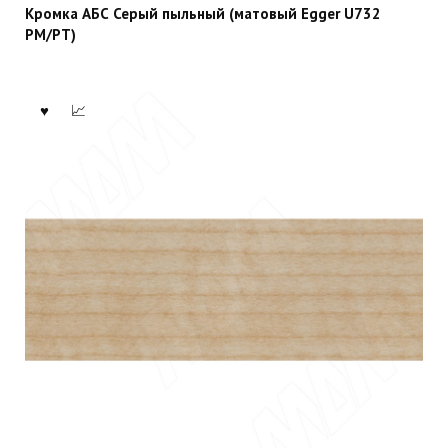
Кромка АБС Серый пыльный (матовый Egger U732
PM/PT)