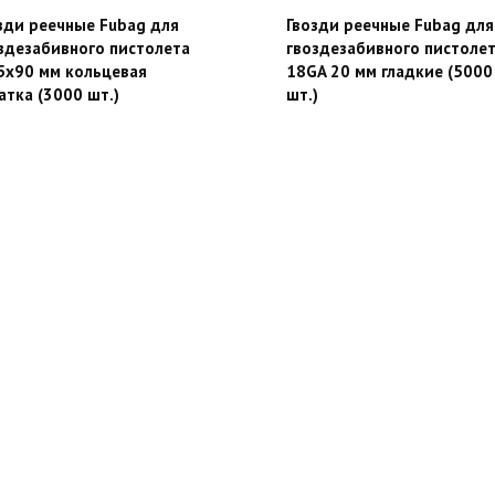
зди реечные Fubag для
Гвозди реечные Fubag для
здезабивного пистолета
гвоздезабивного пистоле
5х90 мм кольцевая
18GA 20 мм гладкие (5000
атка (3000 шт.)
шт.)