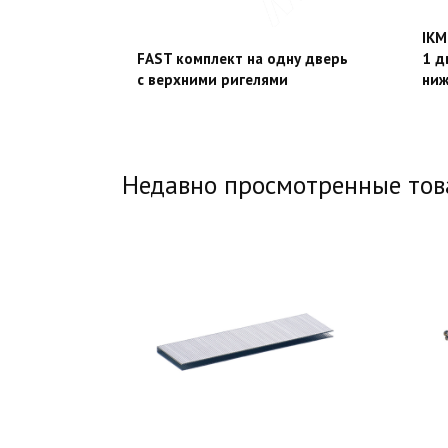
IKM
FAST комплект на одну дверь
1 д
с верхними ригелями
ниж
Недавно просмотренные то