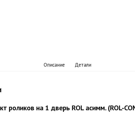
Описание
Детали
и
т роликов на 1 дверь ROL асимм. (ROL-C