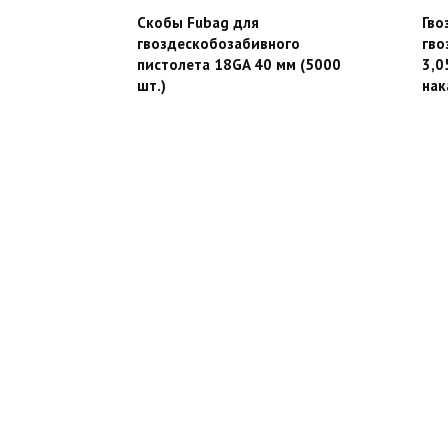
Скобы Fubag для
Гво
гвоздескобозабивного
гво
пистолета 18GA 40 мм (5000
3,0
шт.)
нак