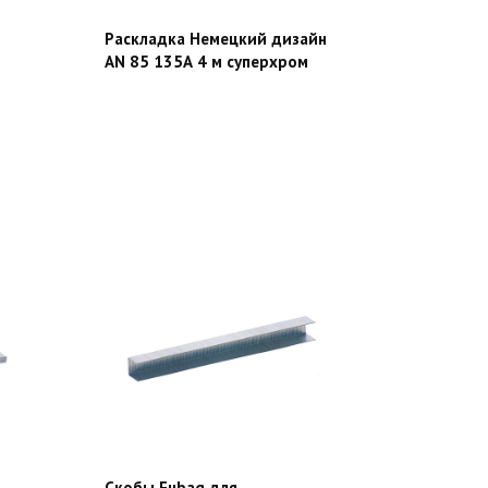
Раскладка Немецкий дизайн
AN 85 135А 4 м суперхром
Скобы Fubag для