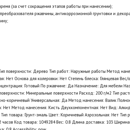
время (за счет сокращения этапов работы при нанесении);
 преобразователя ржавчины, антикоррозионной грунтовки и декор
ину;
 Тип поверхности: Дерево Тип работ: Наружные работы Метод нане
: Нет Основа для колеровки: Нет Степень блеска: Глянцевая Вес/о
нцентрация: Готовый По ржавчине: Да Назначение: Для мебели На
поверхности: Минеральные поверхности Расход: 200 г/м2 Тип раст
но-коричневый Универсальная: Да Метод нанесения: Валик Полное
ха: Нет Метод нанесения: Кисть Двухкомпонентная: Нет Вид: Алк
 Тип товара: Грунт-эмаль Цвет: Коричневый Аэрозольная: Нет Тип 
2 часов Код товара: 1049284 Вес: 0.8 Длина доставка: 103 Ширина
: 0.8 Accessibility: now