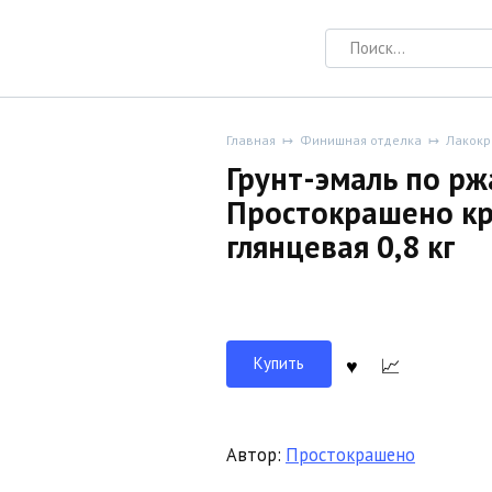
Search
for:
Главная
Финишная отделка
Лакокр
Грунт-эмаль по рж
Простокрашено кр
глянцевая 0,8 кг
Купить
Автор:
Простокрашено