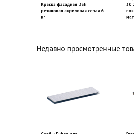
Краска фасадная Dali
30 
резиновая акриловая серая 6
пок
кг
ма
Недавно просмотренные то
Скобы Fubag для
Гво