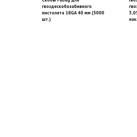
гвоздескобозабивного
гво
пистолета 18GA 40 мм (5000
3,0
шт.)
нак