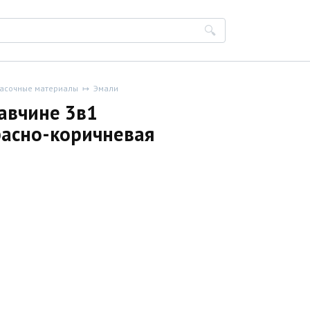
асочные материалы
Эмали
авчине 3в1
асно-коричневая