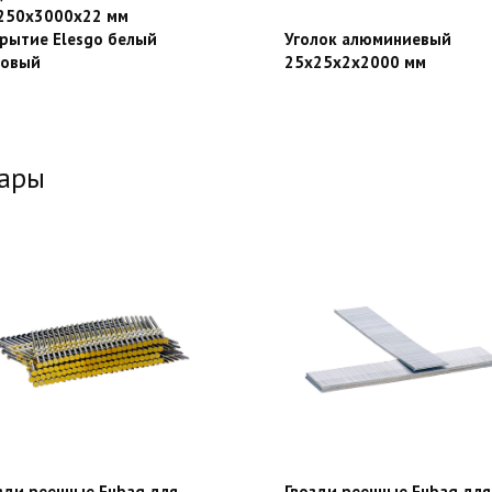
250х3000х22 мм
рытие Elesgo белый
Уголок алюминиевый
товый
25х25х2х2000 мм
вары
зди реечные Fubag для
Гвозди реечные Fubag для