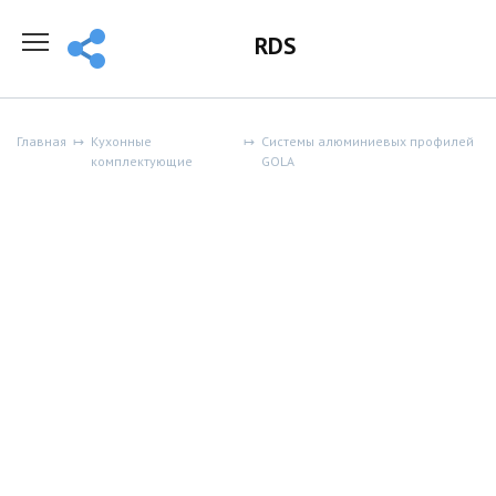
Перейти
к
RDS
содержанию
Главная
Кухонные
Системы алюминиевых профилей
комплектующие
GOLA