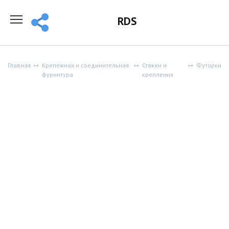
Перейти
к
RDS
содержанию
Главная
Крепежная и соединительная
Стяжки и
Футорки
фурнитура
крепления