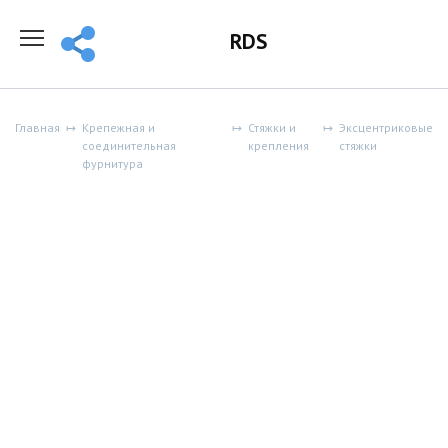
Перейти
к
RDS
содержанию
Главная
Крепежная и
Стяжки и
Эксцентриковые
соединительная
крепления
стяжки
фурнитура