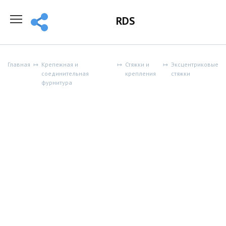
Перейти
к
RDS
содержанию
Главная
Крепежная и
Стяжки и
Эксцентриковые
соединительная
крепления
стяжки
фурнитура