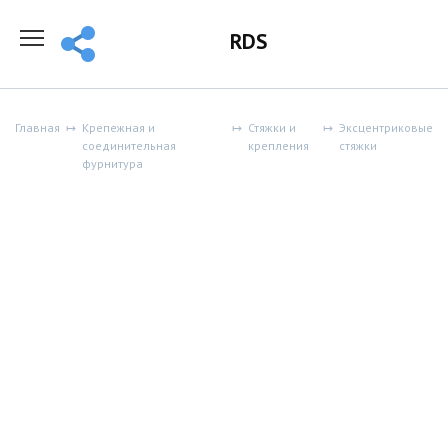
Перейти
к
RDS
содержанию
Главная
Крепежная и
Стяжки и
Эксцентриковые
соединительная
крепления
стяжки
фурнитура