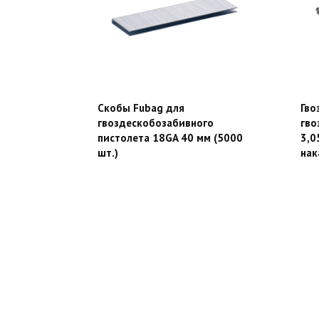
Скобы Fubag для
Гво
гвоздескобозабивного
гво
пистолета 18GA 40 мм (5000
3,0
шт.)
нак