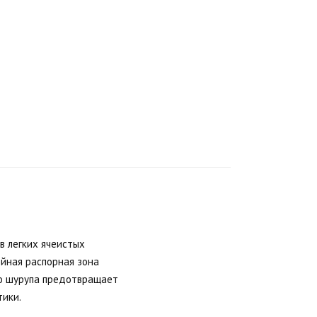
 легких ячеистых
ойная распорная зона
го шурупа предотвращает
тики.