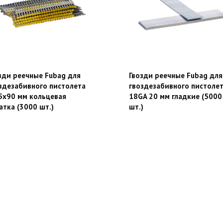
зди реечные Fubag для
Гвозди реечные Fubag для
здезабивного пистолета
гвоздезабивного пистоле
5х90 мм кольцевая
18GA 20 мм гладкие (5000
атка (3000 шт.)
шт.)