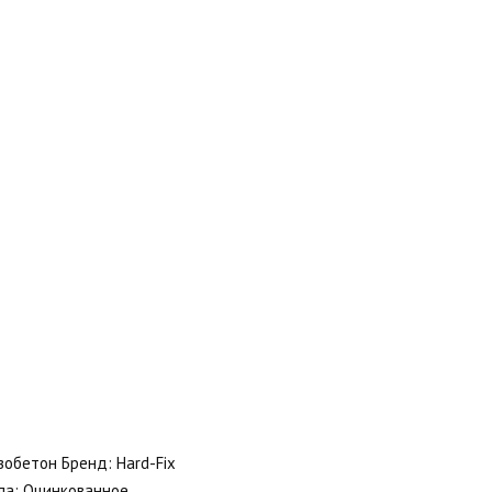
зобетон Бренд: Hard-Fix
па: Оцинкованное