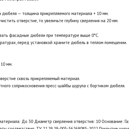
а дюбеля — толщина прикрепляемого материала + 10 мм.
чистить отверстие, то увеличьте глубину сверления на 20 мм.
вать фасадные дюбели при температуре выше 0°C.
ратурах, перед установкой храните дюбель в теплом помещении.
 10 мм.
тверстие сквозь прикрепляемый материал.
отного соприкосновения пресс-шайбы шурупа с бортиком дюбеля.
атериала: До 30 Диаметр сверления отверстия: 10 Основание: Га
ты соответствия: ТУ 22.29.29-003-56269085-2022 Покрытие шуру