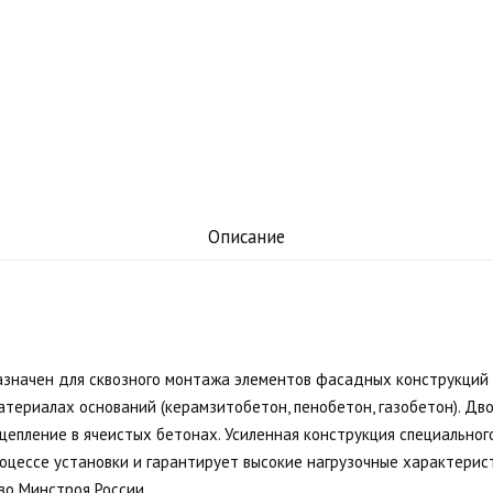
Описание
начен для сквозного монтажа элементов фасадных конструкций в
атериалах оснований (керамзитобетон, пенобетон, газобетон). Дв
цепление в ячеистых бетонах. Усиленная конструкция специально
оцессе установки и гарантирует высокие нагрузочные характерис
во Минстроя России.