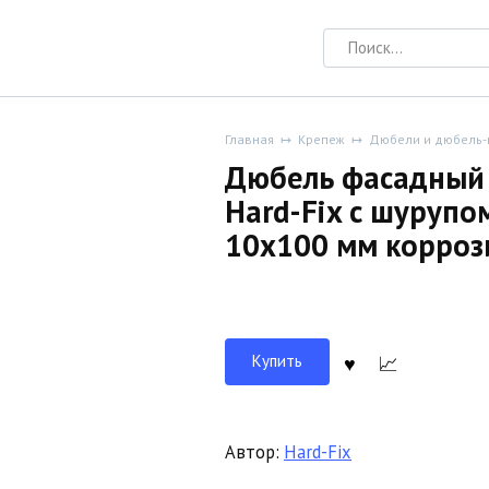
Search
for:
Главная
Крепеж
Дюбели и дюбель-
Дюбель фасадный 
Hard-Fix с шурупо
10х100 мм корроз
Купить
Автор:
Hard-Fix