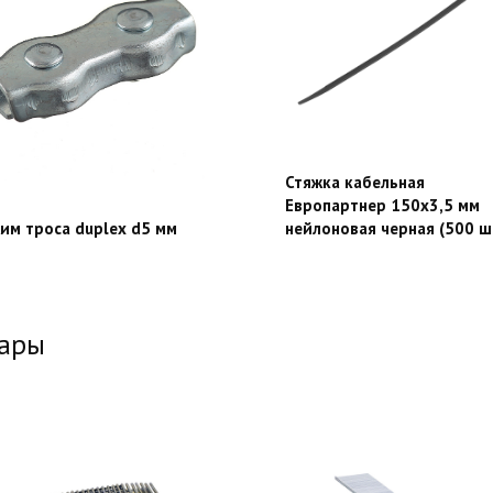
Стяжка кабельная
Европартнер 150х3,5 мм
им троса duplex d5 мм
нейлонoвая черная (500 ш
вары