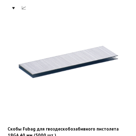
Скобы Fubag для гвоздескобозабивного пистолета
18GA 40 мм (5000 шт.)